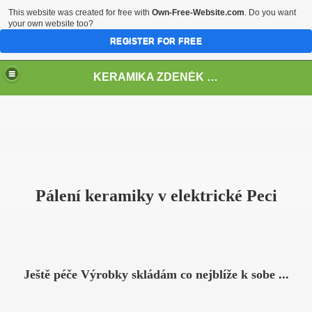
This website was created for free with
Own-Free-Website.com
. Do you want
your own website too?
REGISTER FOR FREE
KERAMIKA ZDENĚK VLČEK
Pálení keramiky v elektrické Peci
Ještě péče Výrobky skládám co nejblíže k sobe ...