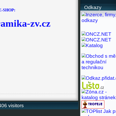
Odkazy
E-SHOP:
amika-zv.cz
06 visitors
Jak p