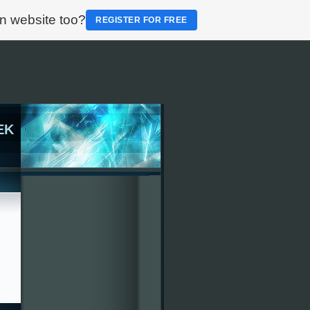
n website too?
REGISTER FOR FREE
EK