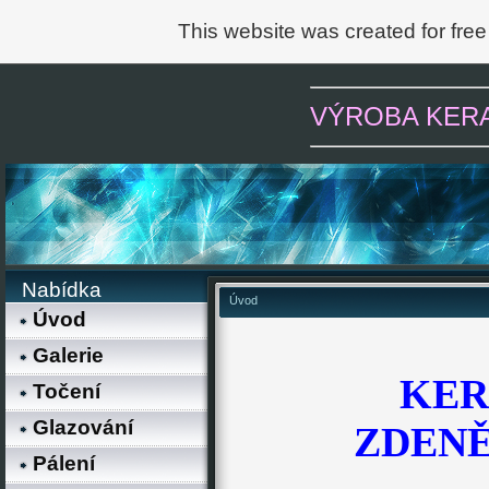
This website was created for free
VÝROBA KERAMI
Nabídka
Úvod
Úvod
Galerie
KER
Točení
Glazování
ZDEN
Pálení