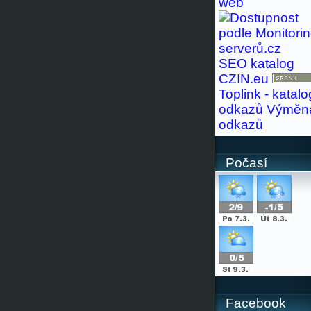
web
SEO katalog
CZIN.eu
Toplink - katalo
odkazů
Výměn
odkazů
Počasí
Facebook