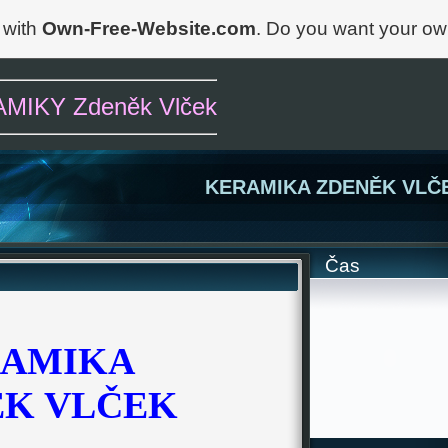
 with
Own-Free-Website.com
. Do you want your ow
KY Zdeněk Vlček
KERAMIKA ZDENĚK VLČ
Čas
AMIKA
ĚK VLČEK